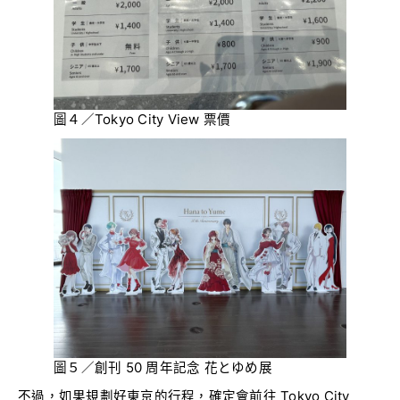
圖４／Tokyo City View 票價
圖５／創刊 50 周年記念 花とゆめ展
不過，如果規劃好東京的行程，確定會前往 Tokyo City