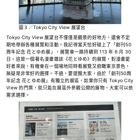
圖３／Tokyo City View 展望台
Tokyo City View 展望台不僅僅是觀景的好地方，還會不定
期地舉辦各種展覽和活動。我記得當天恰好碰上了「創刊50
周年記念 花とゆめ展」，展覽會一路持續到 113 年 6 月 30
日。這是一個著名漫畫雜誌《花とゆめ》的展覽，對漫畫愛
好者來說，有機會在一個場地同時看展覽又俯瞰東京景色，
無疑是非常好的選擇。不過，要提醒大家，由於「創刊50周
年記念 花とゆめ展」有獨立的展區，如果你只有 Tokyo City
View 的門票，就只能在展區外參觀公開的展物，大家可以依
需求選擇。