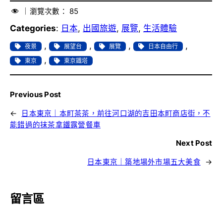
｜瀏覽次數：
85
Categories
:
日本
, 
出國旅遊
, 
展覽
, 
生活體驗
, 
, 
, 
, 
夜景
展望台
展覽
日本自由行
, 
東京
東京鐵塔
Previous Post
←
日本東京｜本町茶茶，前往河口湖的吉田本町商店街，不
能錯過的抹茶拿鐵露營餐車
Next Post
日本東京｜築地場外市場五大美食
→
留言區