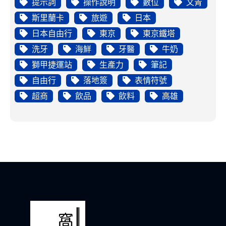
提示詞
操作說明
數位
文青
斯里蘭卡
旅遊
日本
日本自由行
東京
東京鐵塔
洗牙
海鮮
牙醫
牛奶
獅甲捷運站
生產力
筆記
自由行
落地簽
表情符號
超商
飲品
飲料
高雄