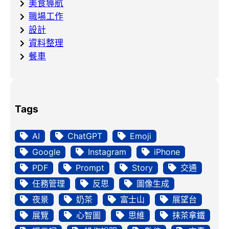
美食導航
職場工作
設計
資料整理
餐車
Tags
AI
ChatGPT
Emoji
Google
Instagram
iPhone
PDF
Prompt
Story
交通
任務管理
反思
圖像生成
夜景
奶茶
富士山
展望台
展覽
心智圖
思維
抹茶拿鐵