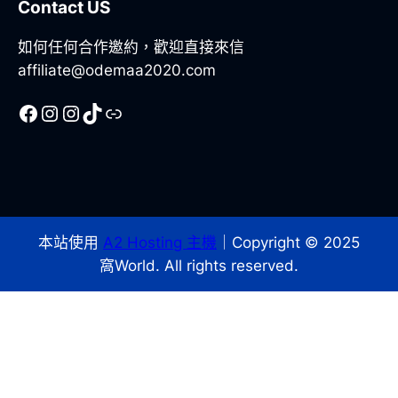
Contact US
如何任何合作邀約，歡迎直接來信
affiliate@odemaa2020.com
Facebook
Instagram
Instagram
TikTok
Line
本站使用
A2 Hosting 主機
｜Copyright © 2025
窩World. All rights reserved.