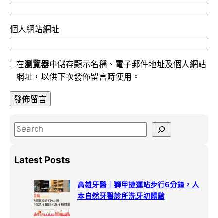
個人網站網址
在
瀏覽器
中儲存顯示名稱、電子郵件地址及個人網站
網址，以供下次發佈留言時使用。
S
e
a
Latest Posts
r
c
高雄牙醫｜獅甲捷運站步行6分鐘，人
h
本自然牙醫診所洗牙初體驗