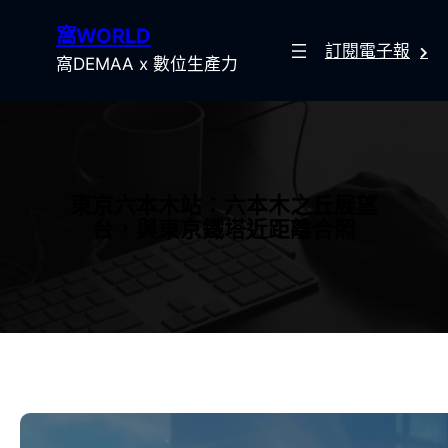
跳
窩WORLD
至
訂閱電子報
主
窩DEMAA x 數位生產力
要
內
容
東京六本木站：六本木之丘展望
台，與東京鐵塔近距離合照