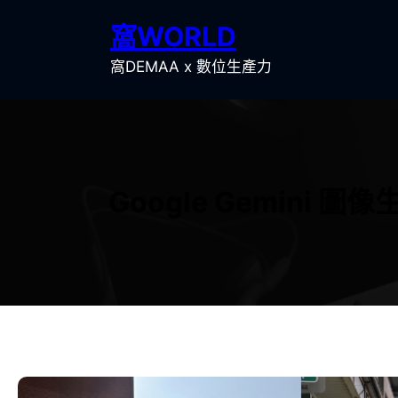
跳
窩WORLD
至
主
窩DEMAA x 數位生產力
要
內
容
Google Gemin