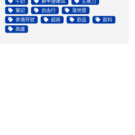
牛奶
獅甲捷運站
生產力
筆記
自由行
落地簽
表情符號
超商
飲品
飲料
高雄