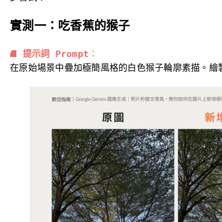
實測一：吃香蕉的猴子
⛘ 
提示詞 Prompt
：
在原始場景中疊加極簡風格的白色猴子輪廓素描。繪