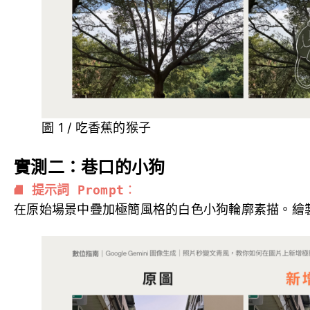
圖 1 / 吃香蕉的猴子
實測二：巷口的小狗
⛘ 
提示詞 Prompt
：
在原始場景中疊加極簡風格的白色小狗輪廓素描。繪