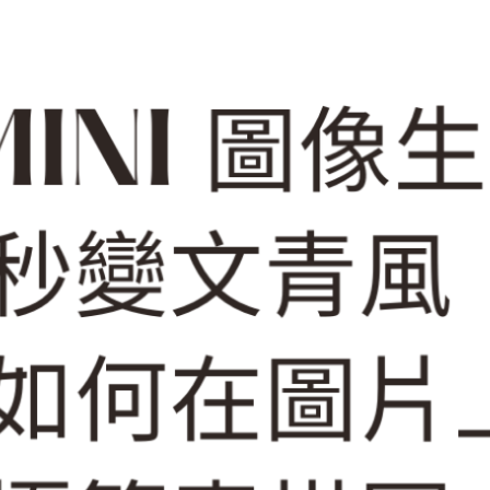
S
e
a
Latest Posts
r
c
h
高雄牙醫｜獅甲捷運站步行6分
鐘，人本自然牙醫診所洗牙初體
驗
2026斯里蘭卡旅遊｜台灣人請
注意，千萬別申請電子簽
(ETA)！落地簽(VOA)辦理全攻
略
Google Gemini 圖像生成｜照
片秒變文青風，教你如何在圖片
上新增極簡素描
我在資料整理的反思：使用