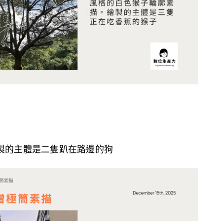
製的主體是二隻趴在路邊的狗