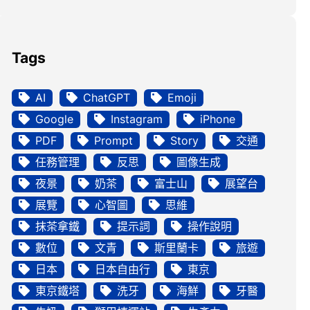
Tags
AI
ChatGPT
Emoji
Google
Instagram
iPhone
PDF
Prompt
Story
交通
任務管理
反思
圖像生成
夜景
奶茶
富士山
展望台
展覽
心智圖
思維
抹茶拿鐵
提示詞
操作說明
數位
文青
斯里蘭卡
旅遊
日本
日本自由行
東京
東京鐵塔
洗牙
海鮮
牙醫