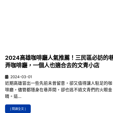
2024高雄咖啡廳人氣推薦！三民區必訪的
弄咖啡廳，一個人也適合去的文青小店
2024-03-01
近期高雄冒出一些先前未曾留意，卻又值得讓人駐足的咖
啡廳，儘管都隱身在巷弄間，卻也逃不過文青們的火眼金
睛。這…
[ 閱讀全文 ]