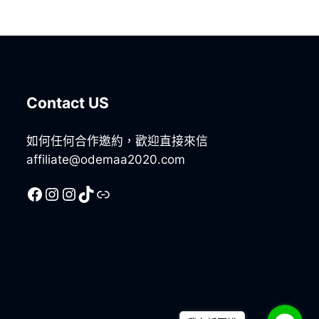
Contact US
如何任何合作邀約，歡迎直接來信
affiliate@odemaa2020.com
Facebook
Instagram
Instagram
TikTok
Line