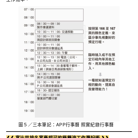
圖５／三本筆記：APP行事曆 照實紀錄行事曆
❰❰ 富比世排名富豪認可的極簡流工作筆記術 ❱❱