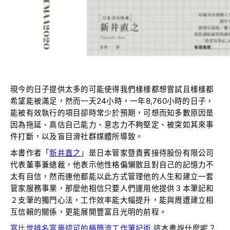
現今的日子提供太多的可能使得我們樣樣都想嘗試且樣樣都
希望能被滿足，然而一天24小時，一年8,760小時的日子，
能被有效執行的項目卻時常少於預期，可想而知多數原因是
因為拖延、高估自己能力、意志力不夠堅定、被突如其來事
件打斷，以及盲目滑社群媒體所導致。
本書作者「
新井直之
」是日本管家暨貴賓接待股份有限公司
代表董事兼總裁，他表示他性格偏懶散且對自己的記憶力不
太有自信，然而連他都能以此方式管理他的人生和建立一套
管家服務事業，那麼他相信只要人們運用他提供３本筆記和
２支筆的獨門心法，工作效率能大幅提升，能與周遭建立相
互信賴的關係，更能展開豐富且光明的前程。
富比世排名富豪認可的極簡流工作筆記術
這本書說什麼呢？