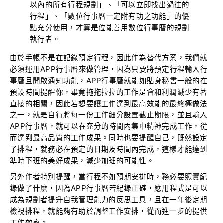
以內的所有行程規劃」、「可以立即找出過往的
行程」、「數位行事曆一定附有功之功能」的優
點充分使用，才算是位能善用數位行事曆的規劃
執行者。
由於手帳不是在記錄預定行程，因此作為替代方案，我們就
必須運用APP行事曆來做管理，因為只要將預定行程輸入行
事曆且開啟通知功能，APP行事曆就能如貼身秘書一般的在
預設時間提醒你，畢竟拖拖拉拉的工作是會和利潤減少有著
直接的相關，因此若想要讓工作達到最高效能的最終極做法
之一，就是自行將每一份工作細分設置截止期限，並且輸入
APP行事曆，就可以在充分的時間內集中精神完成工作，從
而達到最高品質的工作成果。同時也要提醒自己，既然設定
了排程，就務必在預定的日期及時間內完成，這樣才能達到
準時下班的美好成果，減少加班的可能性。
另外作者特別提醒，當行程不如預期安排時，務必要照實紀
錄做了什麼，因為APP行事曆若紀錄正確，應用程式是可以
成為規劃者提升自我管理能力的反思工具，且在一年後定期
檢視排程，就能夠有助於調整工作安排，從而進一步的提供
工作效率。