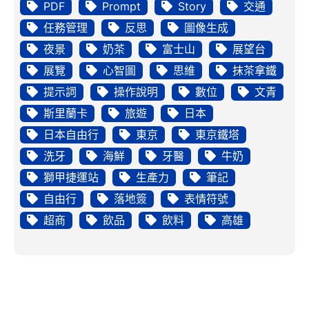
PDF
Prompt
Story
交通
任務管理
反思
圖像生成
夜景
奶茶
富士山
展望台
展覽
心智圖
思維
抹茶拿鐵
提示詞
操作說明
數位
文青
斯里蘭卡
旅遊
日本
日本自由行
東京
東京鐵塔
洗牙
海鮮
牙醫
牛奶
獅甲捷運站
生產力
筆記
自由行
落地簽
表情符號
超商
飲品
飲料
高雄