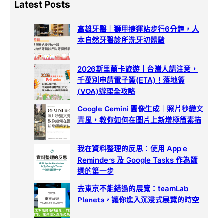
Latest Posts
r
c
高雄牙醫｜獅甲捷運站步行6分鐘，人
h
本自然牙醫診所洗牙初體驗
2026斯里蘭卡旅遊｜台灣人請注意，
千萬別申請電子簽(ETA)！落地簽
(VOA)辦理全攻略
Google Gemini 圖像生成｜照片秒變文
青風，教你如何在圖片上新增極簡素描
我在資料整理的反思：使用 Apple
Reminders 及 Google Tasks 作為篩
選的第一步
去東京不能錯過的展覽：teamLab
Planets，讓你進入沉浸式展覽的時空