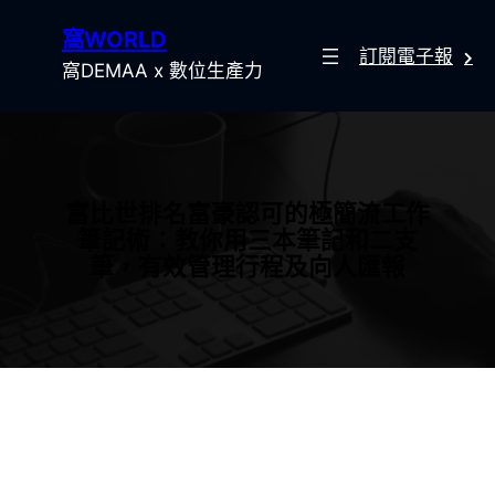
跳
窩WORLD
至
訂閱電子報
主
窩DEMAA x 數位生產力
要
內
容
富比世排名富豪認可的極簡流工作
筆記術：教你用三本筆記和二支
筆，有效管理行程及向人匯報