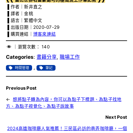
▐ 作者｜新井直之
▐ 譯者｜金桃
▐ 語言｜繁體中文
▐ 出版日期｜2020-07-29
▐ 購買連結｜
博客來連結
｜瀏覽次數：
140
Categories
:
書籍分享
, 
職場工作
, 
時間管理
筆記
Previous Post
←
想將點子轉為內容，你可以為點子下標題、為點子找地
方、為點子視覺化、為點子說故事
Next Post
2024高雄咖啡廳人氣推薦！三民區必訪的巷弄咖啡廳，一個