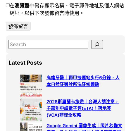
在
瀏覽器
中儲存顯示名稱、電子郵件地址及個人網站
網址，以供下次發佈留言時使用。
S
e
a
Latest Posts
r
c
高雄牙醫｜獅甲捷運站步行6分鐘，人
h
本自然牙醫診所洗牙初體驗
2026斯里蘭卡旅遊｜台灣人請注意，
千萬別申請電子簽(ETA)！落地簽
(VOA)辦理全攻略
Google Gemini 圖像生成｜照片秒變文