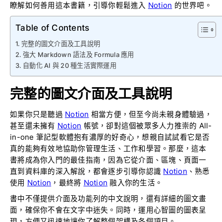
瞭解如何善用這本書籍，引導你輕鬆進入
Notion
的世界吧。
Table of Contents
完整的圖文介面及工具說明
強大 Markdown 語法及 Formula 應用
自動化 AI 與 20 種生活實際運用
完整的圖文介面及工具說明
如果你只是聽過
Notion
相當方便，但至今尚未親身體驗過，
甚至還未擁有
Notion
帳號，卻對這個被眾多人力推崇的 All-
in-one 筆記型軟體抱有濃厚的好奇心，想親自試試看它是否
真的能夠有效地協助你管理生活、工作和學習。那麼，這本
書將成為你入門的最佳指南，因為它從介面、區塊、頁面一
直到資料庫的深入解說，都會逐步引導你認識
Notion
、熟悉
使用
Notion
，最終將
Notion
融入你的生活。
書中不僅提供介面及功能列的中文說明，還有詳細的圖文畫
面，確保你不會在文字中迷失。同時，運用心智圖的圖表呈
現，方便又迅速地讓你了解整個架構及各個項目。