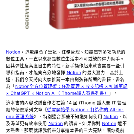
Notion
，這款結合了筆記、任務管理、知識庫等多項功能的
數位工具，一直以來都是數位生活中不可或缺的得力助手。
因其彈性及高度自由的特性，新手操作起來就會需要一些引
導和指南，才能夠充分地發揮
Notion
的最大潛力。基於上
述，我們今天將向大家推薦一本由劉弘祥所著的書籍，書名
為「
Notion全方位管理術：任務管理 × 收支記帳 × 知識筆記
× ChatGPT × Notion AI（iThome鐵人賽系列書）
」。
這本書的內容改編自作者在第 14 屆 iThome 鐵人賽 IT 管理
組的優選系列文章《
從零開始學 Notion，打造你的 All-in-
one 管理系統
》，特別適合那些不知道如何使用
Notion
，以
及渴望更有效率使用
Notion
的讀者。如果你對
Notion
還不
太熟悉，那麼就讓我們來分享這本書的三大亮點，讓你提前