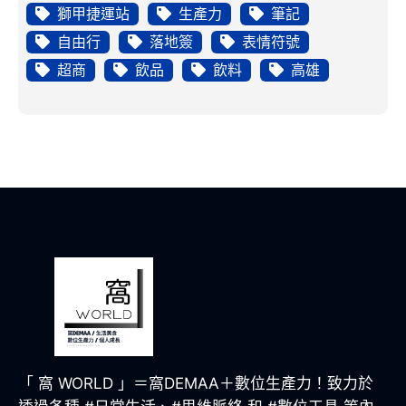
獅甲捷運站
生產力
筆記
自由行
落地簽
表情符號
超商
飲品
飲料
高雄
「 窩 WORLD 」＝窩DEMAA＋數位生產力！致力於