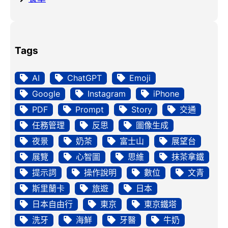
Tags
AI
ChatGPT
Emoji
Google
Instagram
iPhone
PDF
Prompt
Story
交通
任務管理
反思
圖像生成
夜景
奶茶
富士山
展望台
展覽
心智圖
思維
抹茶拿鐵
提示詞
操作說明
數位
文青
斯里蘭卡
旅遊
日本
日本自由行
東京
東京鐵塔
洗牙
海鮮
牙醫
牛奶