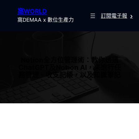
跳
窩WORLD
至
訂閱電子報
主
窩DEMAA x 數位生產力
要
內
容
Notion全方位管理術：教你透過
ChatGPT及Notion AI，來進行任
務管理、收支記帳，以及知識筆記