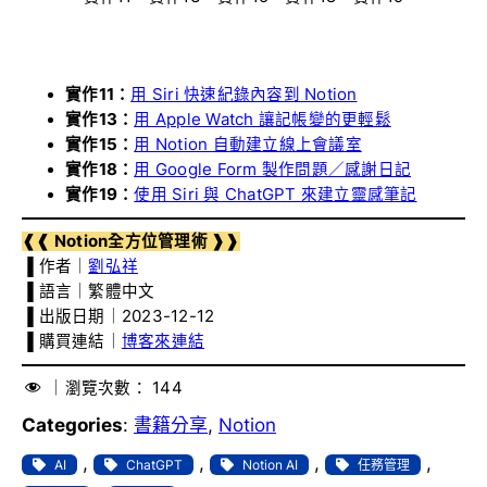
實作11：
用 Siri 快速紀錄內容到 Notion
實作13：
用 Apple Watch 讓記帳變的更輕鬆
實作15：
用 Notion 自動建立線上會議室
實作18：
用 Google Form 製作問題／感謝日記
實作19：
使用 Siri 與 ChatGPT 來建立靈感筆記
❰❰ Notion全方位管理術 ❱❱
▐ 作者｜
劉弘祥
▐ 語言｜繁體中文
▐ 出版日期｜2023-12-12
▐ 購買連結｜
博客來連結
｜瀏覽次數：
144
Categories
:
書籍分享
, 
Notion
, 
, 
, 
, 
AI
ChatGPT
Notion AI
任務管理