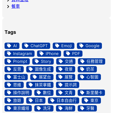
餐車
Tags
AI
ChatGPT
Emoji
Google
Instagram
iPhone
PDF
Prompt
Story
交通
任務管理
反思
圖像生成
夜景
奶茶
富士山
展望台
展覽
心智圖
思維
抹茶拿鐵
提示詞
操作說明
數位
文青
斯里蘭卡
旅遊
日本
日本自由行
東京
東京鐵塔
洗牙
海鮮
牙醫