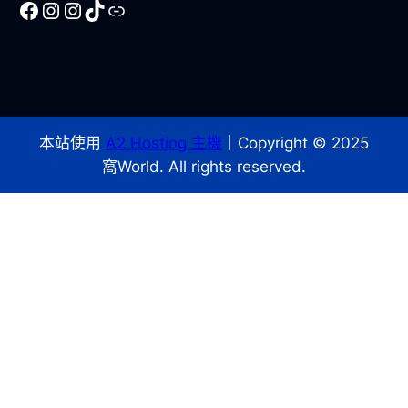
Facebook
Instagram
Instagram
TikTok
Line
本站使用
A2 Hosting 主機
｜Copyright © 2025
窩World. All rights reserved.