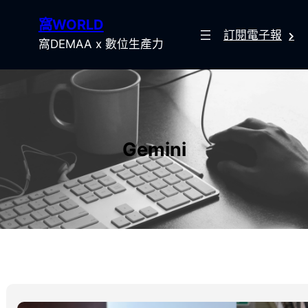
跳
窩WORLD
至
訂閱電子報
主
窩DEMAA x 數位生產力
要
內
容
Gemini