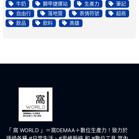
牛奶
獅甲捷運站
生產力
筆記
自由行
落地簽
表情符號
超商
飲品
飲料
高雄
「 窩 WORLD 」＝窩DEMAA＋數位生產力！致力於
透過各種 #日常生活、#思維脈絡 和 #數位工具 等內