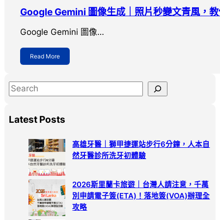
Google Gemini 圖像生成｜照片秒變文青
Google Gemini 圖像…
Read More
S
e
a
Latest Posts
r
c
高雄牙醫｜獅甲捷運站步行6分鐘，人本自
h
然牙醫診所洗牙初體驗
2026斯里蘭卡旅遊｜台灣人請注意，千萬
別申請電子簽(ETA)！落地簽(VOA)辦理全
攻略