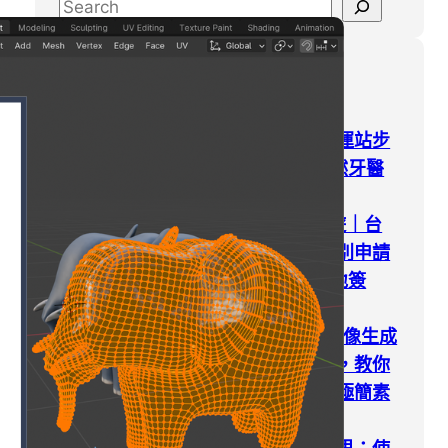
S
e
a
Latest Posts
r
c
h
高雄牙醫｜獅甲捷運站步
行6分鐘，人本自然牙醫
診所洗牙初體驗
2026斯里蘭卡旅遊｜台
灣人請注意，千萬別申請
電子簽(ETA)！落地簽
(VOA)辦理全攻略
Google Gemini 圖像生成
｜照片秒變文青風，教你
如何在圖片上新增極簡素
描