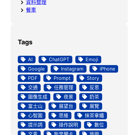
資料整理
餐車
Tags
AI
ChatGPT
Emoji
Google
Instagram
iPhone
PDF
Prompt
Story
交通
任務管理
反思
圖像生成
夜景
奶茶
富士山
展望台
展覽
心智圖
思維
抹茶拿鐵
提示詞
操作說明
數位
文青
斯里蘭卡
旅遊