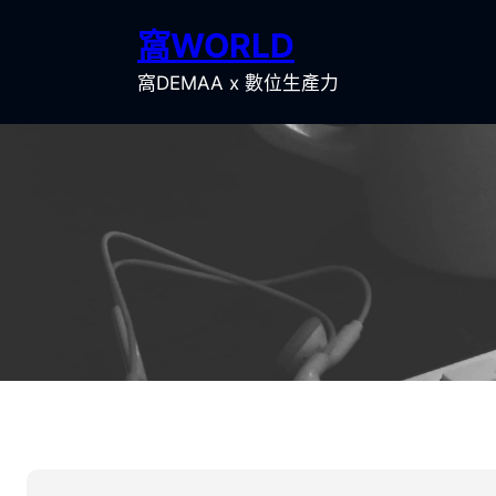
跳
窩WORLD
至
主
窩DEMAA x 數位生產力
要
內
容