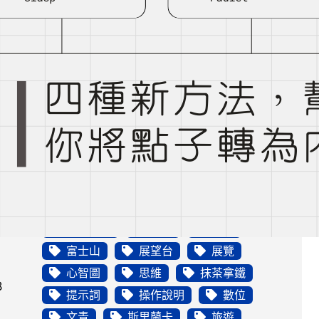
資料整理
餐車
Tags
AI
ChatGPT
Emoji
Google
Instagram
iPhone
PDF
Prompt
Story
交通
任務管理
反思
圖像生成
夜景
奶茶
富士山
展望台
展覽
心智圖
思維
抹茶拿鐵
8
提示詞
操作說明
數位
文青
斯里蘭卡
旅遊