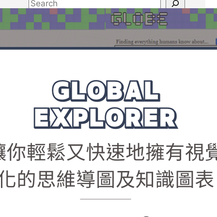
S
e
a
Latest Posts
r
c
h
高雄牙醫｜獅甲捷運站步
行6分鐘，人本自然牙醫
診所洗牙初體驗
2026斯里蘭卡旅遊｜台
灣人請注意，千萬別申請
電子簽(ETA)！落地簽
(VOA)辦理全攻略
Google Gemini 圖像生成
｜照片秒變文青風，教你
如何在圖片上新增極簡素
描