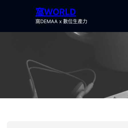
跳
窩WORLD
至
主
窩DEMAA x 數位生產力
要
內
容