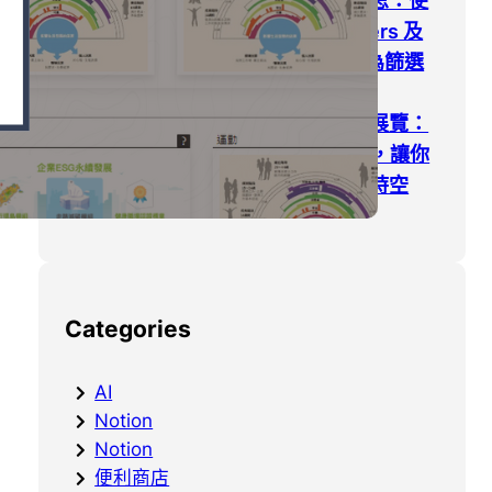
我在資料整理的反思：使
用 Apple Reminders 及
Google Tasks 作為篩選
的第一步
去東京不能錯過的展覽：
teamLab Planets，讓你
進入沉浸式展覽的時空
Categories
AI
Notion
Notion
便利商店