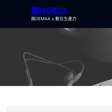
跳
窩WORLD
至
主
窩DEMAA x 數位生產力
要
內
容