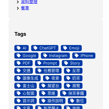
資料整理
餐車
Tags
AI
ChatGPT
Emoji
Google
Instagram
iPhone
PDF
Prompt
Story
交通
任務管理
反思
圖像生成
夜景
奶茶
富士山
展望台
展覽
心智圖
思維
抹茶拿鐵
提示詞
操作說明
數位
文青
斯里蘭卡
旅遊