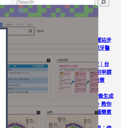
S
e
a
Latest Posts
r
c
h
高雄牙醫｜獅甲捷運站步
行6分鐘，人本自然牙醫
診所洗牙初體驗
2026斯里蘭卡旅遊｜台
灣人請注意，千萬別申請
電子簽(ETA)！落地簽
(VOA)辦理全攻略
Google Gemini 圖像生成
｜照片秒變文青風，教你
如何在圖片上新增極簡素
描